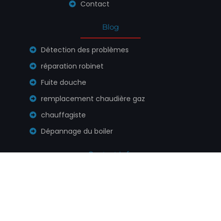
Contact
Blog
Détection des problèmes
réparation robinet
Fuite douche
remplacement chaudière gaz
chauffagiste
Dépannage du boiler
Contact Info
(+32) 0471 53 53 53
info@plombier7sur7.be
PLOMBIER7SUR7, Sprl. Rue des Minimes 123, 1000, Bruxelles,