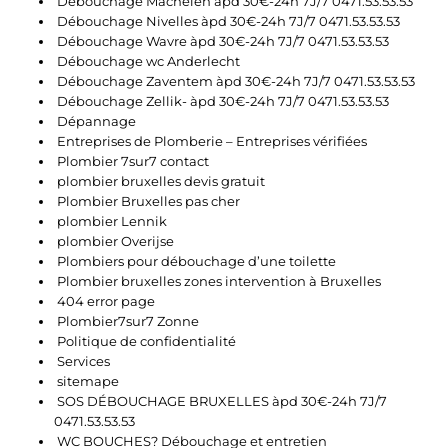
Débouchage Machelen àpd 30€-24h 7J/7 0471.53.53.53
Débouchage Nivelles àpd 30€-24h 7J/7 0471.53.53.53
Débouchage Wavre àpd 30€-24h 7J/7 0471.53.53.53
Débouchage wc Anderlecht
Débouchage Zaventem àpd 30€-24h 7J/7 0471.53.53.53
Débouchage Zellik- àpd 30€-24h 7J/7 0471.53.53.53
Dépannage
Entreprises de Plomberie – Entreprises vérifiées
Plombier 7sur7 contact
plombier bruxelles devis gratuit
Plombier Bruxelles pas cher
plombier Lennik
plombier Overijse
Plombiers pour débouchage d’une toilette
Plombier bruxelles zones intervention à Bruxelles
404 error page
Plombier7sur7 Zonne
Politique de confidentialité
Services
sitemape
SOS DÉBOUCHAGE BRUXELLES àpd 30€-24h 7J/7
0471.53.53.53
WC BOUCHES? Débouchage et entretien