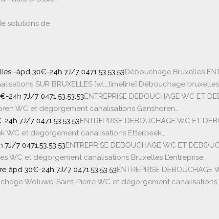
de solutions de
les -àpd 30€-24h 7J/7 0471.53.53.53
Débouchage Bruxelles E
sations SUR BRUXELLES [wl_timeline] Débouchage bruxelle
24h 7J/7 0471.53.53.53
ENTREPRISE DEBOUCHAGE WC ET DE
en WC et dégorgement canalisations Ganshoren…
24h 7J/7 0471.53.53.53
ENTREPRISE DEBOUCHAGE WC ET DEB
k WC et dégorgement canalisations Etterbeek…
7J/7 0471.53.53.53
ENTREPRISE DEBOUCHAGE WC ET DEBOUC
WC et dégorgement canalisations Bruxelles L’entreprise…
e àpd 30€-24h 7J/7 0471.53.53.53
ENTREPRISE DEBOUCHAGE 
chage Woluwe-Saint-Pierre WC et dégorgement canalisations 