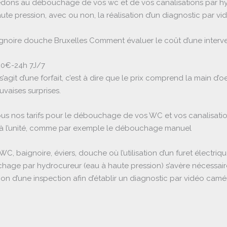
rocédons au débouchage de vos wc et de vos canalisations par h
ute pression, avec ou non, la réalisation d’un diagnostic par v
noire douche Bruxelles Comment évaluer le coût d’une interve
30€-24h 7J/7
 il s’agit d’une forfait, c’est à dire que le prix comprend la main
vaises surprises.
ous nos tarifs pour le débouchage de vos WC et vos canalisation
 à l’unité, comme par exemple le débouchage manuel
WC, baignoire, éviers, douche où l’utilisation d’un furet électriqu
age par hydrocureur (eau à haute pression) s’avère nécessaire
tion d’une inspection afin d’établir un diagnostic par vidéo cam