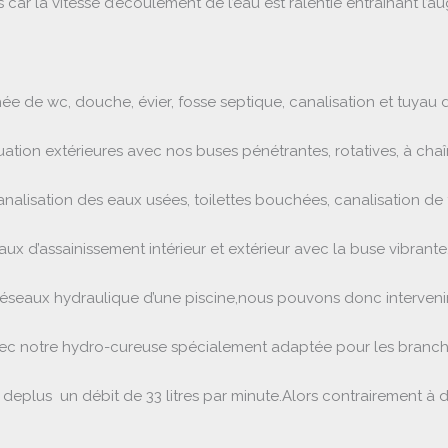
car la vitesse d’écoulement de l’eau est ralentie entraînant l’
e de wc, douche, évier, fosse septique, canalisation et tuyau de
tion extérieures avec nos buses pénétrantes, rotatives, à cha
nalisation des eaux usées, toilettes bouchées, canalisation de
ux d’assainissement intérieur et extérieur avec la buse vibrante
seaux hydraulique d’une piscine,nous pouvons donc intervenir
avec notre hydro-cureuse spécialement adaptée pour les bran
res deplus un débit de 33 litres par minute.Alors contrairement 