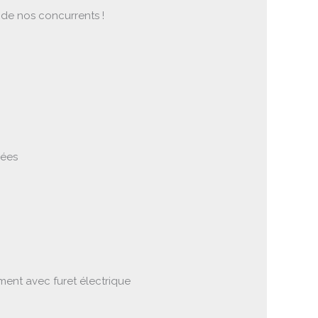
 de nos concurrents !
uées
ent avec furet électrique