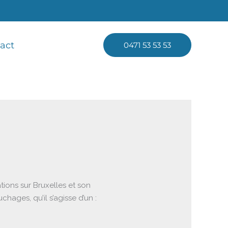
act
0471 53 53 53
ons sur Bruxelles et son
ges, qu’il s’agisse d’un :