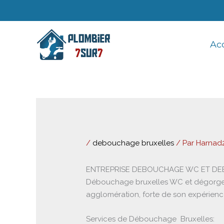
Aller
au
contenu
Ac
/
debouchage bruxelles
/ Par
Harnad
ENTREPRISE DEBOUCHAGE WC ET DE
Débouchage bruxelles WC et dégorgemen
agglomération, forte de son expérienc
Services de Débouchage Bruxelles: