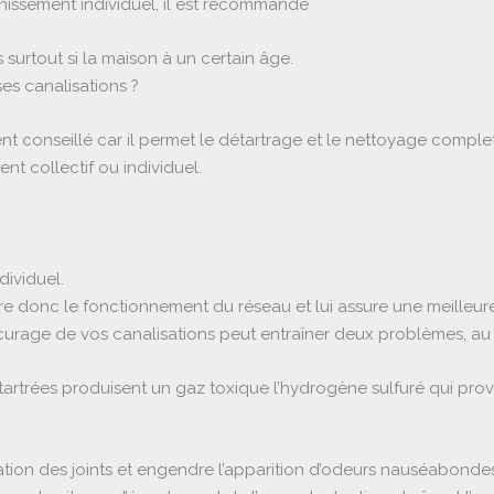
inissement individuel, il est recommandé
 surtout si la maison à un certain âge.
ses canalisations ?
nt conseillé car il permet le détartrage et le nettoyage comple
nt collectif ou individuel.
dividuel.
e donc le fonctionnement du réseau et lui assure une meilleure
 curage de vos canalisations peut entraîner deux problèmes, au f
tartrées produisent un gaz toxique l’hydrogène sulfuré qui pro
tion des joints et engendre l’apparition d’odeurs nauséabondes