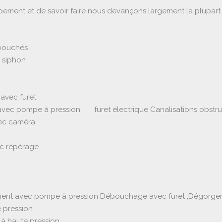
uipement et de savoir faire nous devançons largement la plupart
 bouchés
 siphon
avec furet
vec pompe à pression furet électrique Canalisations obstr
vec caméra
ec repérage
ement avec pompe à pression Débouchage avec furet ,Dégorgem
 pression
à haute pression