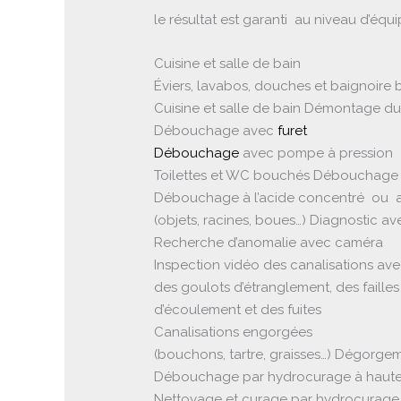
le résultat est garanti au niveau d’éq
Cuisine et salle de bain
Éviers, lavabos, douches et baignoire
Cuisine et salle de bain Démontage du
Débouchage avec
furet
Débouchage
avec pompe à pression
Toilettes et WC bouchés Débouchage 
Débouchage à l’acide concentré ou a
(objets, racines, boues…) Diagnostic a
Recherche d’anomalie avec
caméra
Inspection vidéo des canalisations av
des goulots d’étranglement, des failles
d’écoulement et des fuites
Canalisations engorgées
(bouchons, tartre, graisses…) Dégorg
Débouchage par hydrocurage à haute
Nettoyage et curage par hydrocurage 