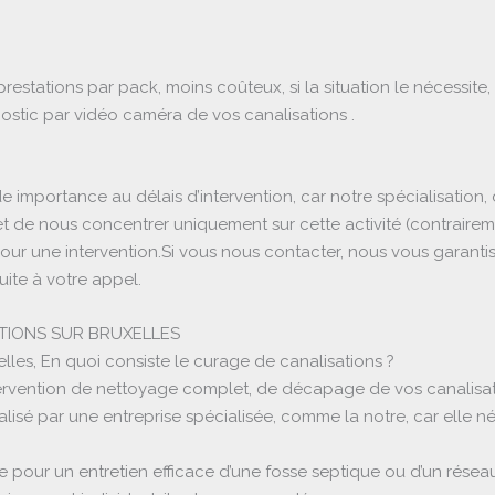
stations par pack, moins coûteux, si la situation le nécessi
stic par vidéo caméra de vos canalisations .
 importance au délais d’intervention, car notre spécialisatio
et de nous concentrer uniquement sur cette activité (contraire
pour une intervention.Si vous nous contacter, nous vous garanti
uite à votre appel.
TIONS SUR BRUXELLES
lles, En quoi consiste le curage de canalisations ?
ervention de nettoyage complet, de décapage de vos canalisatio
alisé par une entreprise spécialisée, comme la notre, car elle né
 pour un entretien efficace d’une fosse septique ou d’un réseau 