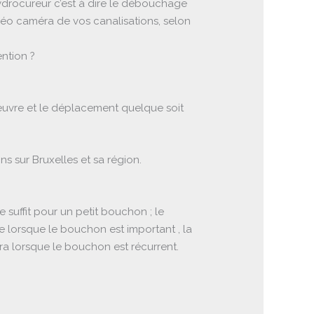
ydrocureur c’est à dire le débouchage
idéo caméra de vos canalisations, selon
ntion ?
 d’oeuvre et le déplacement quelque soit
s sur Bruxelles et sa région.
e suffit pour un petit bouchon ; le
 lorsque le bouchon est important , la
éra lorsque le bouchon est récurrent.