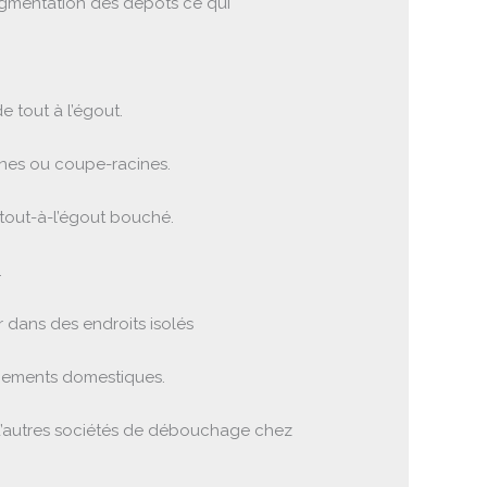
augmentation des dépôts ce qui
 tout à l’égout.
înes ou coupe-racines.
 tout-à-l’égout bouché.
.
 dans des endroits isolés
chements domestiques.
à d’autres sociétés de débouchage chez