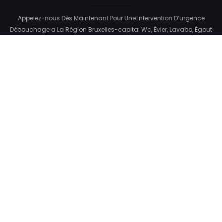
Appelez-nous Dès Maintenant Pour Une Intervention D’urgence
Débouchage a La Région Bruxelles-capital Wc, Évier, Lavabo, Égout
Pas Cher- Plombier7sur7.
Menu
Accueil
Services
Dépannage
Blog
Contact
Blog
Détection des problèmes
réparation robinet