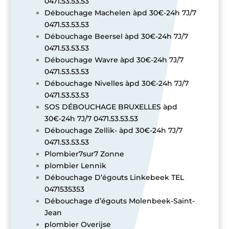
0471.53.53.53
Débouchage Machelen àpd 30€-24h 7J/7
0471.53.53.53
Débouchage Beersel àpd 30€-24h 7J/7
0471.53.53.53
Débouchage Wavre àpd 30€-24h 7J/7
0471.53.53.53
Débouchage Nivelles àpd 30€-24h 7J/7
0471.53.53.53
SOS DÉBOUCHAGE BRUXELLES àpd
30€-24h 7J/7 0471.53.53.53
Débouchage Zellik- àpd 30€-24h 7J/7
0471.53.53.53
Plombier7sur7 Zonne
plombier Lennik
Débouchage D’égouts Linkebeek TEL
0471535353
Débouchage d’égouts Molenbeek-Saint-
Jean
plombier Overijse