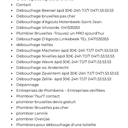
Contact
Débouchage Beersel àpd 30€-24h 7J/7 0471.53.53.53
Débouchage bruxelles pas cher
Débouchage d’égouts Molenbeek-Saint-Jean
Débouchage Vilvoorde 041535353
Plombier Bruxelles -Trouvez un PRO ajourd’hui
Débouchage D’égouts Linkebeek TEL 0471535353
débouchage Ixelles
Débouchage Machelen àpd 30€-24h 7J/7 0471.53.53.53
Débouchage Nivelles àpd 30€-24h 7J/7 0471.53.53.53
Débouchage Wavre àpd 30€-24h 7J/7 0471.53.53.53
Débouchage wc Anderlecht
Débouchage Zaventem àpd 30€-24h 7J/7 0471.53.53.53
Débouchage Zellik- àpd 30€-24h 7J/7 0471.53.53.53
Dépannage
Entreprises de Plomberie – Entreprises vérifiées
Plombier 7sur7 contact
plombier bruxelles devis gratuit
Plombier Bruxelles pas cher
plombier Lennik
plombier Overijse
Plombiers pour débouchage d’une toilette