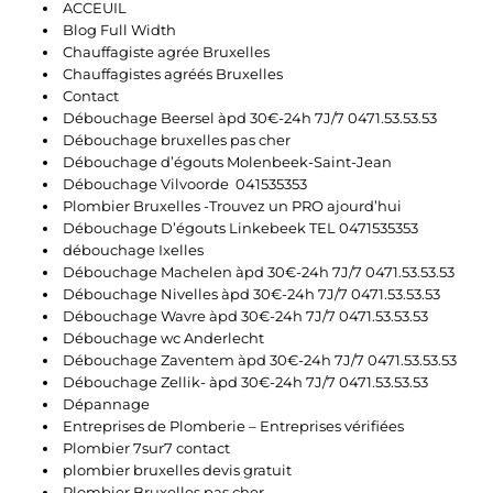
ACCEUIL
Blog Full Width
Chauffagiste agrée Bruxelles
Chauffagistes agréés Bruxelles
Contact
Débouchage Beersel àpd 30€-24h 7J/7 0471.53.53.53
Débouchage bruxelles pas cher
Débouchage d’égouts Molenbeek-Saint-Jean
Débouchage Vilvoorde 041535353
Plombier Bruxelles -Trouvez un PRO ajourd’hui
Débouchage D’égouts Linkebeek TEL 0471535353
débouchage Ixelles
Débouchage Machelen àpd 30€-24h 7J/7 0471.53.53.53
Débouchage Nivelles àpd 30€-24h 7J/7 0471.53.53.53
Débouchage Wavre àpd 30€-24h 7J/7 0471.53.53.53
Débouchage wc Anderlecht
Débouchage Zaventem àpd 30€-24h 7J/7 0471.53.53.53
Débouchage Zellik- àpd 30€-24h 7J/7 0471.53.53.53
Dépannage
Entreprises de Plomberie – Entreprises vérifiées
Plombier 7sur7 contact
plombier bruxelles devis gratuit
Plombier Bruxelles pas cher