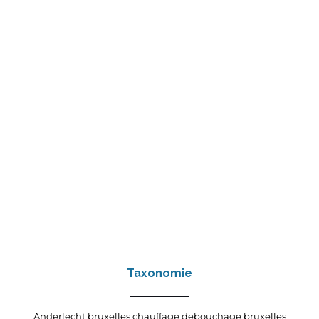
Taxonomie
Anderlecht
bruxelles
chauffage
debouchage bruxelles