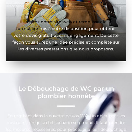
Visitez notre site web et remplissez le
formulaire
mis à votre disposition pour obtenir
votre devis gratuit et sans engagement. De cette
façon vous aurez une idée précise et complète sur
les diverses prestations que nous proposons.
Le Débouchage de WC par un
plombier honnête
En tombant dans la cuvette de vos WC. Un objet peut les
obstruer, Lorsqu’un tel scénario se produit. Il faut prendre
les mesures nécessaires, pour procéder à leur débouchage