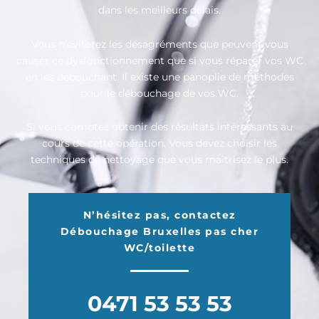
dans les meilleurs délais.
Vous n’éviterez les désagréments que peuvent vous
causer ce dysfonctionnement que si vous réparer vos WC
en les débouchant. Il existe une panoplie de méthodes
pour le débouchage de vos WC.
Si vous comptez obtenir des résultats intéressants au
cours de cette opération. Vous devez choisir les
techniques de nettoyage que vous maîtrisez le plus.
N’hésitez pas, contactez
Débouchage Bruxelles pas cher
WC/toilette
0471 53 53 53