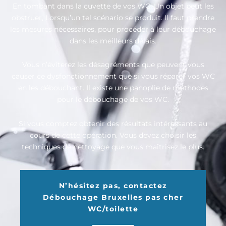
En tombant dans la cuvette de vos WC. Un objet peut les
obstruer, Lorsqu’un tel scénario se produit. Il faut prendre
les mesures nécessaires, pour procéder à leur débouchage
dans les meilleurs délais.
Vous n’éviterez les désagréments que peuvent vous
causer ce dysfonctionnement que si vous réparer vos WC
en les débouchant. Il existe une panoplie de méthodes
pour le débouchage de vos WC.
Si vous comptez obtenir des résultats intéressants au
cours de cette opération. Vous devez choisir les
techniques de nettoyage que vous maîtrisez le plus.
N’hésitez pas, contactez
Débouchage Bruxelles pas cher
WC/toilette