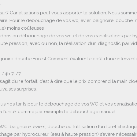
7
ur7 Canalisations peut vous apporter la solution. Nous sommes 
laire. Pour le débouchage de vos wc, évier, baignoire, douche, 
que) moins coûteuses.
rocédons au débouchage de vos wc et de vos canalisations par h
ute pression, avec ou non, la réalisation d’un diagnostic par v
noire douche Forest Comment évaluer le coût d’une interventi
-24h 7J/7
 il s’agit d’une forfait, c’est à dire que le prix comprend la main
vaises surprises.
ous nos tarifs pour le débouchage de vos WC et vos canalisation
 à l’unité, comme par exemple le débouchage manuel
WC, baignoire, éviers, douche où l’utilisation d’un furet électriqu
age par hydrocureur (eau à haute pression) s’avère nécessaire