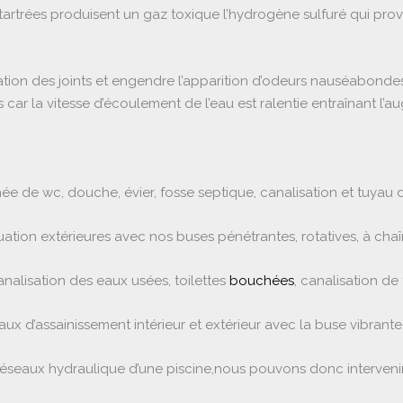
tartrées produisent un gaz toxique l’hydrogène sulfuré qui pro
tion des joints et engendre l’apparition d’odeurs nauséabondes
car la vitesse d’écoulement de l’eau est ralentie entraînant l’
de wc, douche, évier, fosse septique, canalisation et tuyau de
tion extérieures avec nos buses pénétrantes, rotatives, à cha
nalisation des eaux usées, toilettes
bouchées
, canalisation de
ux d’assainissement intérieur et extérieur avec la buse vibrante
seaux hydraulique d’une piscine,nous pouvons donc intervenir