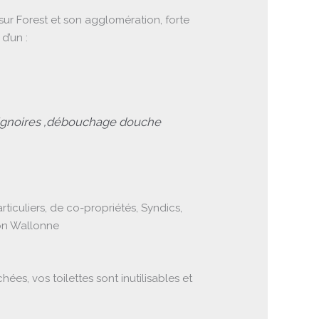
r Forest et son agglomération, forte
d’un :
ignoires ,débouchage douche
culiers, de co-propriétés, Syndics,
ion Wallonne
, vos toilettes sont inutilisables et