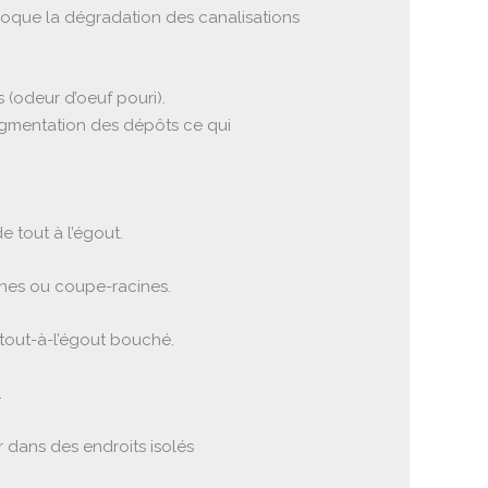
voque la dégradation des canalisations
 (odeur d’oeuf pouri).
augmentation des dépôts ce qui
 tout à l’égout.
înes ou coupe-racines.
 tout-à-l’égout bouché.
.
 dans des endroits isolés