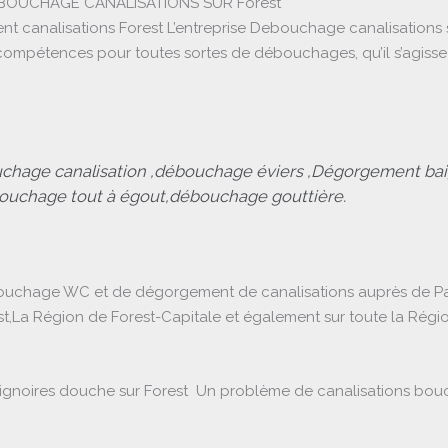
OUCHAGE CANALISATIONS SUR Forest
analisations Forest L’entreprise Debouchage canalisations su
ompétences pour toutes sortes de débouchages, qu’il s’agisse 
chage canalisation ,débouchage éviers ,Dégorgement ba
bouchage tout à égout,débouchage gouttière.
uchage WC et de dégorgement de canalisations auprès de Parti
rest,La Région de Forest-Capitale et également sur toute la Rég
noires douche sur Forest Un problème de canalisations bouchées