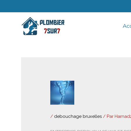
Aller
au
contenu
Ac
/
debouchage bruxelles
/ Par
Harnad