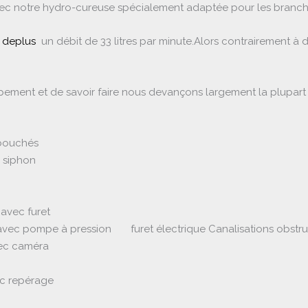
avec notre hydro-cureuse spécialement adaptée pour les bran
es deplus
un débit de 33 litres par minute.Alors contrairement 
uipement et de savoir faire nous devançons largement la plupart
 bouchés
 siphon
avec furet
vec pompe à pression furet électrique Canalisations obstr
vec caméra
ec repérage